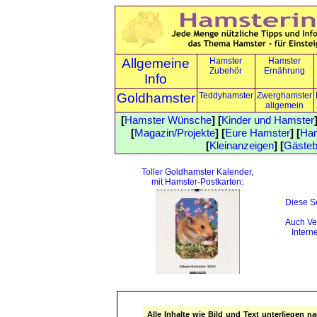
Allgemeine
Hamster
Hamster
Zubehör
Ernährung
Info
Goldhamster
Teddyhamster
Zwerghamster
allgemein
[
Hamster Wünsche
] [
Kinder und Hamster
[
Magazin/Projekte
] [
Eure Hamster
] [
Ham
[
Kleinanzeigen
] [
Gäste
Toller Goldhamster Kalender,
mit Hamster-Postkarten:
Diese Se
Auch Ve
Interne
Alle Inhalte wie Bild und Text unterliegen 