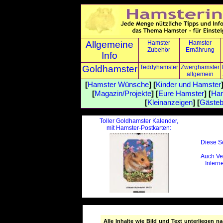
Allgemeine
Hamster
Hamster
Zubehör
Ernährung
Info
Goldhamster
Teddyhamster
Zwerghamster
allgemein
[
Hamster Wünsche
] [
Kinder und Hamster
[
Magazin/Projekte
] [
Eure Hamster
] [
Ham
[
Kleinanzeigen
] [
Gäste
Toller Goldhamster Kalender,
mit Hamster-Postkarten:
Diese Se
Auch Ve
Interne
Alle Inhalte wie Bild und Text unterliegen 