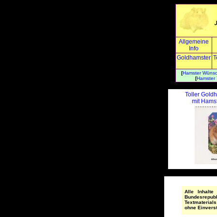
Allgemeine
Info
Goldhamster
T
[
Hamster Wüns
[
Hamster
Toller Gold
mit Hamst
Alle Inhalt
Bundesrepub
Textmaterials
ohne Einvers