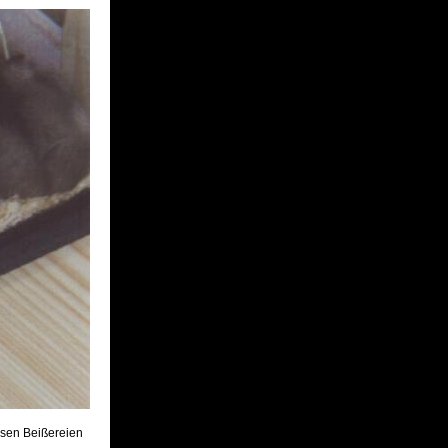
ösen Beißereien