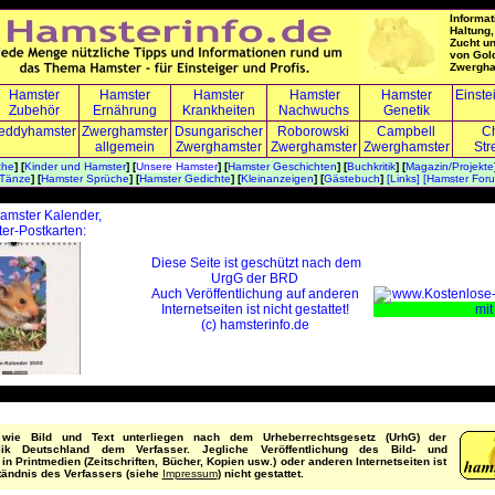
Informat
Haltung,
Zucht u
von Gol
Zwergha
Hamster
Hamster
Hamster
Hamster
Hamster
Einste
Zubehör
Ernährung
Krankheiten
Nachwuchs
Genetik
eddyhamster
Zwerghamster
Dsungarischer
Roborowski
Campbell
Ch
allgemein
Zwerghamster
Zwerghamste
r
Zwerghamster
Str
che
] [
Kinder und Hamster
] [
Unsere Hamster
] [
Hamster Geschichten
] [
Buchkritik
] [
Magazin/Projekte
 Tänze
] [
Hamster Sprüche
] [
Hamster Gedichte
] [
Kleinanzeigen
] [
Gästebuch
]
[Links]
[Hamster For
hamster Kalender,
er-Postkarten:
Diese Seite ist geschützt nach dem
UrgG der BRD
Auch Veröffentlichung auf anderen
Internetseiten ist nicht gestattet!
(c) hamsterinfo.de
e wie Bild und Text unterliegen nach dem Urheberrechtsgesetz (UrhG) der
lik Deutschland dem Verfasser. Jegliche Veröffentlichung des Bild- und
 in Printmedien (Zeitschriften, Bücher, Kopien usw.) oder anderen Internetseiten ist
tändnis des Verfassers (siehe
Impressum
) nicht gestattet.