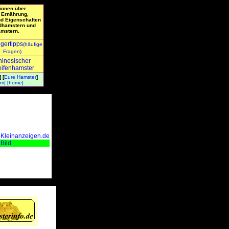
ionen über
 Ernährung,
nd Eigenschaften
dhamstern und
mstern.
igertipps
(häufige
Fragen)
inesischer
eifenhamster
] [
Eure Hamster
]
um]
[home]